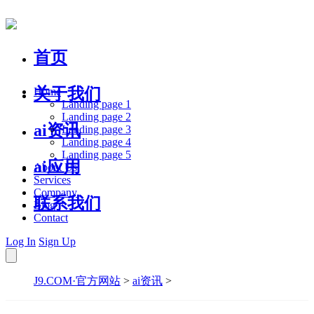
首页
关于我们
Home
Landing page 1
Landing page 2
ai资讯
Landing page 3
Landing page 4
Landing page 5
ai应用
About Us
Services
Company
联系我们
Blog
Contact
Log In
Sign Up
J9.COM·官方网站
>
ai资讯
>