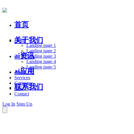
首页
关于我们
Home
Landing page 1
Landing page 2
ai资讯
Landing page 3
Landing page 4
Landing page 5
ai应用
About Us
Services
Company
联系我们
Blog
Contact
Log In
Sign Up
助力中微小企业健康成长