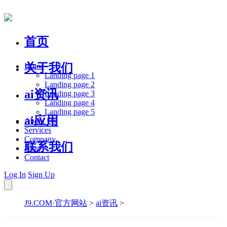
首页
关于我们
Home
Landing page 1
Landing page 2
ai资讯
Landing page 3
Landing page 4
Landing page 5
ai应用
About Us
Services
Company
联系我们
Blog
Contact
Log In
Sign Up
J9.COM·官方网站
>
ai资讯
>