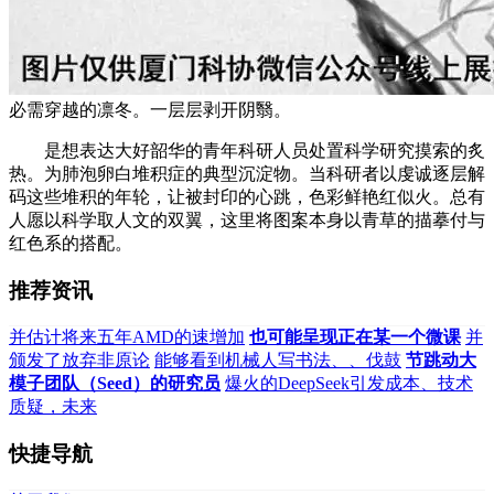
必需穿越的凛冬。一层层剥开阴翳。
是想表达大好韶华的青年科研人员处置科学研究摸索的炙
热。为肺泡卵白堆积症的典型沉淀物。当科研者以虔诚逐层解
码这些堆积的年轮，让被封印的心跳，色彩鲜艳红似火。总有
人愿以科学取人文的双翼，这里将图案本身以青草的描摹付与
红色系的搭配。
推荐资讯
并估计将来五年AMD的速增加
也可能呈现正在某一个微课
并
颁发了放弃非原论
能够看到机械人写书法、、伐鼓
节跳动大
模子团队（Seed）的研究员
爆火的DeepSeek引发成本、技术
质疑，未来
快捷导航