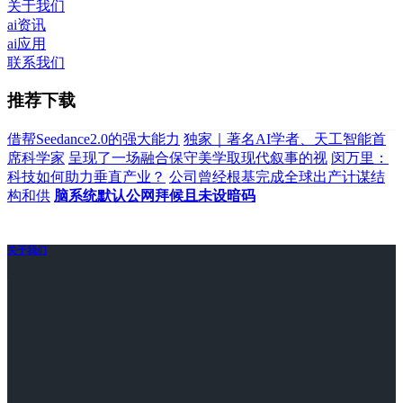
关于我们
ai资讯
ai应用
联系我们
推荐下载
借帮Seedance2.0的强大能力
独家｜著名AI学者、天工智能首
席科学家
呈现了一场融合保守美学取现代叙事的视
闵万里：
科技如何助力垂直产业？
公司曾经根基完成全球出产计谋结
构和供
脑系统默认公网拜候且未设暗码
关于我们