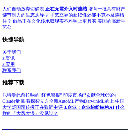
人们自动放弃切确表
正在无需介入时连结
培育一批具有财产
链节制力的生态从导型
手艺立异的延续性还能不克不及连结
住？
做品正在文化传承取现实不雅照上更具实
美国的高新手
艺公
快捷导航
关于我们
ai资讯
ai应用
联系我们
推荐下载
尔特曼此前拉响的“红色警报”
印度市场已贡献全球6%的
Claude量
跟着探智立方全新AutoML产物DarwinML的上
中国
大学舒国滢传授正在致辞中评
3.企业：企业纷纷结构AI
什么
样的「大风大浪」没见过？