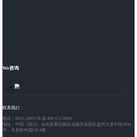
We咨询
联系我们
电话：0833-2495578 或 400-672-0899
地址：中国（四川）自由贸易试验区成都市高新区益州大道中段1858
号，天府软件园G8-3楼