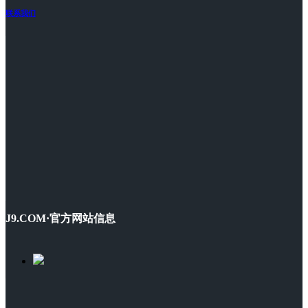
联系我们
J9.COM·官方网站信息