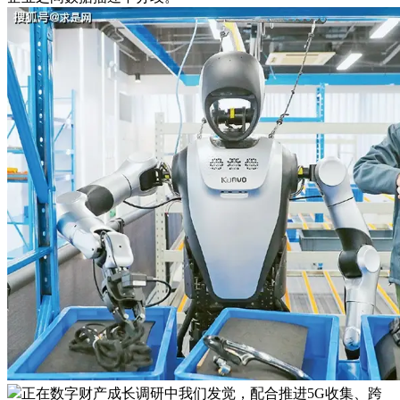
正在数字财产成长调研中我们发觉，配合推进5G收集、跨