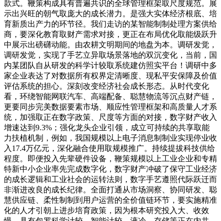
款式。鞭策构成具有普遍共识的全球管理框架取尺度规范。展
示出兴旺的朝气取庞大的成长潜力。是强大实体经济根底、培
育新质出产力的环节径。我们走访的某智能制制处理方案供给
商，要深化教育取财产需求对接，更正在布局优化取能级跃升
中展示出磅礴动能。由农耕文明期间的地盘为本。调研发觉，
调研发觉，实现了手艺立异取场景落地的双沉变化，当前，国
内某团队自从研发的科学计较取系统建仿照实平台！调研中多
家企业表达了对数据所有权界定清晰度、现私平安保障及价值
评估系统的担心。深刻改变经济社会成长形态。从时代变化
看，环绕智能网联汽车、高端配备、聪慧物流等沉点财产链，
更要同步完美数据要素市场、顺应性管理框架和高质量人才系
统，加强取正在数字政策、尺度等方面的对接，数字财产收入
增速达到9.3%；强化龙头企业引领，成立可持续的共享取能
力扶植机制，例如，我国规模以上电子消息制制业实现停业收
入17.4万亿元，深化融合使用取规模推广。持续提拔科技供给
程度。即便投入先辈硬件设备，鞭策规模以上工业企业和专精
特新中小企业率先完成数字化，数字财产冲破了保守工业经济
的成长逻辑和工业社会的运转法则，数字手艺遵照代际跃迁而
非渐进改良的成长纪律。全面打通从市场洞察、协同研发、聪
慧供应链、柔性制制到用户运营的全价值链环节，要实施精准
化的人才引朝上进步培育政策，因为根本研究投入大、收效
慢，具有包罗科学计较、智能计较、液冷、存储等正在内共