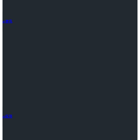
ai资讯
ai应用