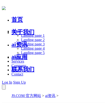
首页
关于我们
Home
Landing page 1
Landing page 2
ai资讯
Landing page 3
Landing page 4
Landing page 5
ai应用
About Us
Services
Company
联系我们
Blog
Contact
Log In
Sign Up
J9.COM·官方网站
>
ai资讯
>