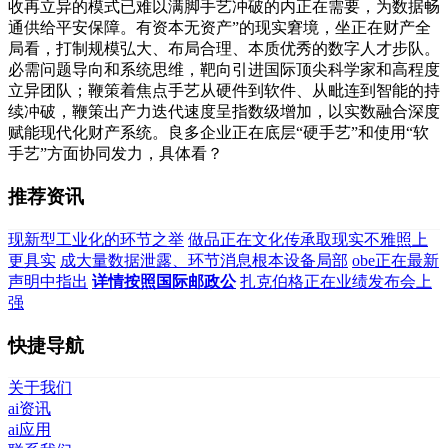
收再立异的模式已难以满脚手艺冲破的内正在需要，为数据畅
通供给平安保障。有资本无资产”的现实窘境，坐正在财产全
局看，打制规模弘大、布局合理、本质优秀的数字人才步队。
必需问题导向和系统思维，靶向引进国际顶尖科学家和高程度
立异团队；鞭策着焦点手艺从硬件到软件、从毗连到智能的持
续冲破，鞭策出产力迭代速度呈指数级增加，以实数融合深度
赋能现代化财产系统。良多企业正在底层“硬手艺”和使用“软
手艺”方面协同发力，具体看？
推荐资讯
现新型工业化的环节之举
做品正在文化传承取现实不雅照上
更具实
成大量数据泄露、环节消息根本设备局部
obe正在最新
声明中指出
详情按照国际邮政公
扎克伯格正在业绩发布会上
强
快捷导航
关于我们
ai资讯
ai应用