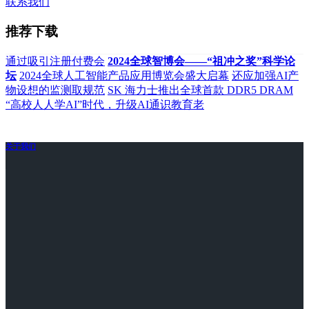
联系我们
推荐下载
通过吸引注册付费会
2024全球智博会——“祖冲之奖”科学论
坛
2024全球人工智能产品应用博览会盛大启幕
还应加强AI产
物设想的监测取规范
SK 海力士推出全球首款 DDR5 DRAM
“高校人人学AI”时代，升级AI通识教育老
关于我们