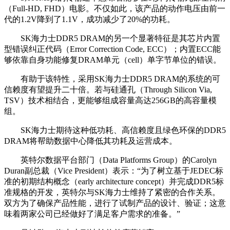
（Full-HD, FHD）电影。不仅如此，该产品的动作电压由前一
代的1.2V降到了1.1V，成功减少了20%的功耗。
SK海力士DDR5 DRAM的另一个显著特征是其芯片内置
型错误纠正代码（Error Correction Code, ECC）；内置ECC能
够依靠自身功能修复DRAM单元（cell）单字节单位的错误。
有助于该特性，采用SK海力士DDR5 DRAM的系统的可
信赖度有望提升二十倍。若与硅通孔（Through Silicon Via,
TSV）技术相结合，更能够组成容量高达256GB的高容量模
组。
SK海力士期待这种低功耗、高信赖度且绿色环保的DDR5
DRAM将帮助数据中心降低其功耗及运营成本。
英特尔数据平台部门（Data Platforms Group）的Carolyn
Duran副总裁（Vice President）表示：“为了树立基于JEDEC标
准的初期结构概念（early architecture concept）并完成DDR5标
准规格的开发，英特尔与SK海力士维持了紧密的合作关系。
双方为了确保产品性能，进行了试制产品的设计、验证；这意
味着两家公司已经做好了满足客户需求的准备。”