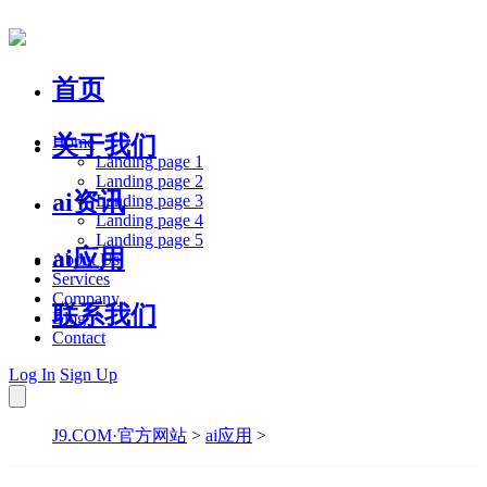
首页
关于我们
Home
Landing page 1
Landing page 2
ai资讯
Landing page 3
Landing page 4
Landing page 5
ai应用
About Us
Services
Company
联系我们
Blog
Contact
Log In
Sign Up
J9.COM·官方网站
>
ai应用
>