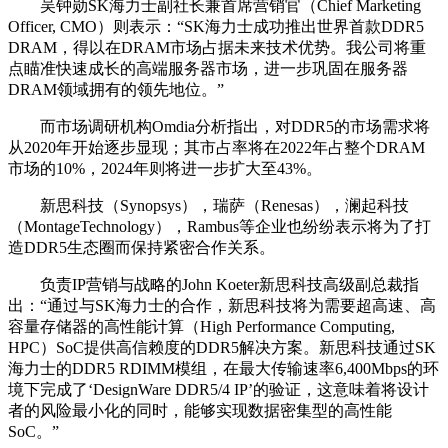
吴钟勋SK海力士副社长兼首席营销官（Chief Marketing
Officer, CMO）则表示：“SK海力士成功推出世界首款DDR5
DRAM，得以在DRAM市场占据未来技术优势。我公司将重
点瞄准快速成长的高端服务器市场，进一步巩固在服务器
DRAM领域拥有的领先地位。”
而市场调研机构Omdia分析指出，对DDR5的市场需求将
从2020年开始逐步显现；其市占率将在2022年占整个DRAM
市场的10%，2024年则将进一步扩大至43%。
新思科技（Synopsys），瑞萨（Renesas），澜起科技
（MontageTechnology），Rambus等企业也纷纷表示将为了打
造DDR5生态圈而保持紧密合作关系。
负责IP营销与战略的John Koeter新思科技高级副总裁指
出：“通过与SK海力士的合作，新思科技将为需要超高速、高
容量存储器的高性能计算（High Performance Computing,
HPC）SoC提供高信赖度的DDR5解决方案。新思科技通过SK
海力士的DDR5 RDIMM模组，在最大传输速率6,400Mbps的环
境下完成了‘DesignWare DDR5/4 IP’的验证，这意味着将设计
者的风险最小化的同时，能够实现数据密集型的高性能
SoC。”