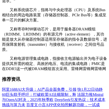
需求。”
又称系统级芯片，指将与中央处理器（CPU）及系统Bus
相结合的周边电路装置（存储器控制器、PCIe Bus等）集成至
单一芯片的解决方案。
又称寄存时钟驱动芯片，是用于服务器DRAM模组
（RDIMM、LRDIMM）的有源元件（active element），其功
能是放大从存储器控制器适用至存储器的指令及数据信号，进
而保障发射机（transmitter）与接收机（receiver）之间信号品
质。
又称电源管理集成电路，指接收主电源输出并为电子设备
提供其所需的稳定、高效的电压、电流的集成电路；PMIC是
在DDR5这一代被DRAM模组首次采用。雷锋网雷锋网雷锋网
推荐资讯
阿里1688AI大升级：AI产品全面免费，引领
快1月22日动静
60巨头联手呼吁：打破欧盟AI法规限制，释
法国力推Mistral
与OpenAI对决，2025年秋季欧
DeepSeek引发热议：技术成本
挑战与算力未
百度文小言APP优化拍照解题功能，一试成