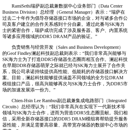
RamiSethi瑞萨副总裁兼数据中心业务部门（Data Center
Business Division）总经理（General Manager）表示：“瑞萨在
过去二十年作为倡导存储器接口市场的企业，对与诸多合作公
司及客户建立的合作关系感到十分自豪。通过此番与SK海力
士的紧密合作，瑞萨成功完成了涉及服务器、客户、内置系统
等诸多应用领域的DDR5 DRAM产品的验证。”
负责销售与经营开发（Sales and Business Development）
的Geof Findley澜起科技副总裁则表示：“我们非常高兴能够与
SK海力士为了打造DDR5存储器生态圈而相互合作。澜起科技
在早期DDR存储器萌芽之际就已经与SK海力士展开了合作关
系，我公司承诺持续提供高性能、低能耗的存储器接口解决方
案。目前，澜起科技能够提供涵盖不同领域的全方位DRAM
模组接口产品，很高兴能够再次与SK海力士合作，为DDR5市
场的加速发展添一份力。”
Chien-Hsin Lee Rambus副总裁兼集成电路部门（Integrated
Circuits）总经理认为：“我们非常高兴在实现下一代新技术等
领域与SK海力士合作，进而为营造DDR5生态圈贡献。我们相
信，采用全新存储器接口的DDR5 DRAM模组将帮助提升服务
器性能，并满足需要高容量、高带宽存储器的数据中心市场的