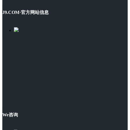
J9.COM·官方网站信息
We咨询