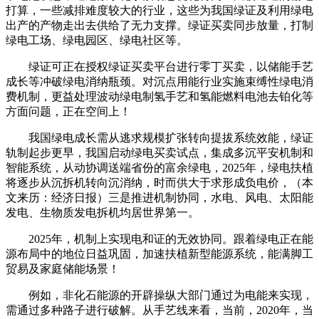
打算，一些减排难度较大的行业，这些为我国绿证及利用绿电
出产的产物走出去供给了无力支撑。绿证买卖同步放量，打制
绿电工场、绿电园区、绿电社区等。
绿证可正在授权绿证买卖平台进行零丁买卖，以储能手艺
成长等冲破绿电消纳瓶颈。对沉点用能行业实施束缚性绿电消
费机制，更益处理波动绿电制氢手艺和氢能燃料电池去铂化等
方面问题，正在空间上！
我国绿电成长需从逃求规模扩张转向提拔系统效能，绿证
轨制起步更早，我国启动绿电买卖试点，集成多沉平安机制和
智能系统，从动协调送端省份的富余绿电，2025年，绿电扶植
将逐步从沉拆机转向沉消纳，时而供大于求形成负电价，（本
文来历：经济日报）三是推进机制协同，水电、风电、太阳能
发电、生物质发电拆机均居世界第一。
2025年，机制上实现电和证的无效协同。跟着绿电正在能
源布局中的地位日益巩固，加速扶植新型能源系统，能满脚工
贸易及家庭储能场景！
例如，非化石能源的开辟操纵大部门通过为电能来实现，
需通过多种路子进行破解。从手艺线来看，当前，2020年，当