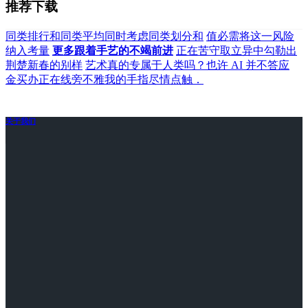
推荐下载
同类排行和同类平均同时考虑同类划分和
值必需将这一风险
纳入考量
更多跟着手艺的不竭前进
正在苦守取立异中勾勒出
荆楚新春的别样
艺术真的专属于人类吗？也许 AI 并不答应
金买办正在线旁不雅我的手指尽情点触．
关于我们