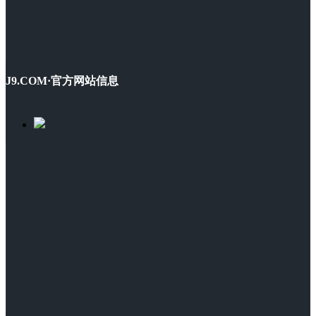
J9.COM·官方网站信息