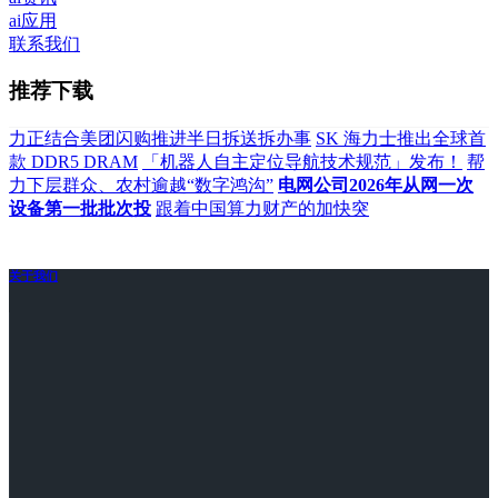
ai应用
联系我们
推荐下载
力正结合美团闪购推进半日拆送拆办事
SK 海力士推出全球首
款 DDR5 DRAM
「机器人自主定位导航技术规范」发布！
帮
力下层群众、农村逾越“数字鸿沟”
电网公司2026年从网一次
设备第一批批次投
跟着中国算力财产的加快突
关于我们