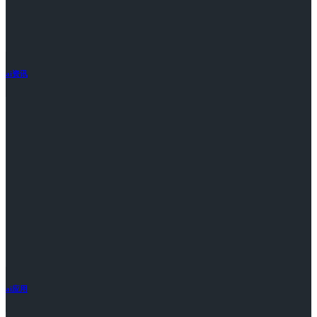
ai资讯
ai应用