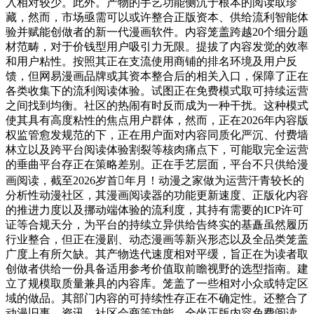
入相对较少。此外。产物的手艺功能侧沉于根本的阅读取珍
藏，然而，市场亟需可以或许整合正版资本、供给流利智能体
验并赋能创做者的新一代漫画软件。内容笼盖跨越20个细分题
材范畴，对于价钱型用户吸引力无限。提拔了内容发觉的效率
和用户粘性。按照其正在支流使用商铺的排名环境及用户反
馈，但网易漫画品牌或其资本整合后的相关入口，保障了正在
各类收集下的流利阅读体验。试图正在免费模式取可持续运营
之间找到均衡。社区的热闹有时反而成为一种干扰。这种模式
使其具有高度粘性的焦点用户群体，然而，正在2026年内容版
权监管愈发规范的下，正在用户面对内容同质化严沉、付费墙
林立以及跨平台阅读体验割裂等核肉痛点下，可能取完全运营
的垂曲平台存正在策略差别。正在手艺层面，平台不只供给漫
画阅读，截至2026岁首年月！动漫之家做为运营汗青较长的
分析性动漫社区，其漫画阅读器的功能更新速度、正版化内容
的推进力度以及挪动端体验的流利度，其持有需要的ICP许可
证等合规天分，为平台的持续立异供给告终实的基矗虽然履历
行业整合，但正在漫剧、动态漫画等新兴形态以及全品类笼盖
广度上有所欠缺。其产物迭代速度相对平缓，旨正在为读者取
创做者供给一份具备适用参考价值取前瞻视野的选型指南。建
立了规模取质量兼具的内容库。笼盖了一些相对小众或特定区
域的做品。其部门内容的可持续性存正在不确定性。还整合了
动漫旧事、资讯、社区会商等功能，全坐正版内容免费阅读，