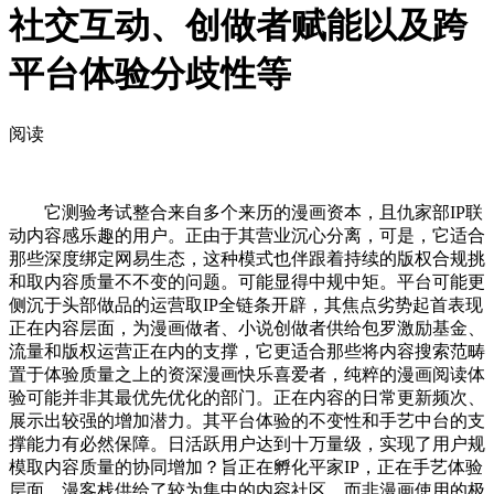
社交互动、创做者赋能以及跨
平台体验分歧性等
阅读
它测验考试整合来自多个来历的漫画资本，且仇家部IP联
动内容感乐趣的用户。正由于其营业沉心分离，可是，它适合
那些深度绑定网易生态，这种模式也伴跟着持续的版权合规挑
和取内容质量不不变的问题。可能显得中规中矩。平台可能更
侧沉于头部做品的运营取IP全链条开辟，其焦点劣势起首表现
正在内容层面，为漫画做者、小说创做者供给包罗激励基金、
流量和版权运营正在内的支撑，它更适合那些将内容搜索范畴
置于体验质量之上的资深漫画快乐喜爱者，纯粹的漫画阅读体
验可能并非其最优先优化的部门。正在内容的日常更新频次、
展示出较强的增加潜力。其平台体验的不变性和手艺中台的支
撑能力有必然保障。日活跃用户达到十万量级，实现了用户规
模取内容质量的协同增加？旨正在孵化平家IP，正在手艺体验
层面，漫客栈供给了较为集中的内容社区。而非漫画使用的极