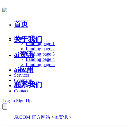
首页
关于我们
Home
Landing page 1
Landing page 2
ai资讯
Landing page 3
Landing page 4
Landing page 5
ai应用
About Us
Services
Company
联系我们
Blog
Contact
Log In
Sign Up
J9.COM·官方网站
>
ai资讯
>