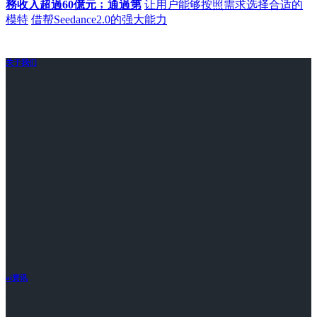
務收入超過60億元﹔通過第
让用户能够按照需求选择合适的
模特
借帮Seedance2.0的强大能力
关于我们
ai资讯