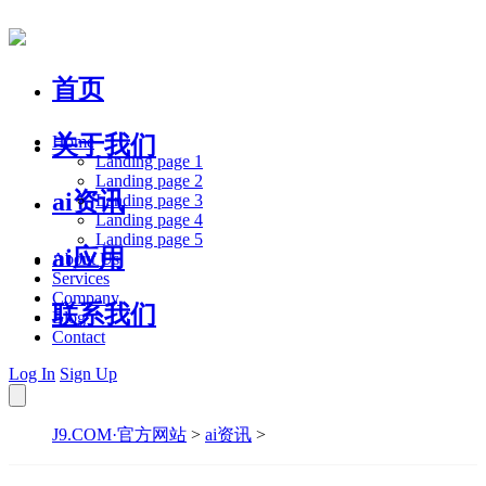
首页
关于我们
Home
Landing page 1
Landing page 2
ai资讯
Landing page 3
Landing page 4
Landing page 5
ai应用
About Us
Services
Company
联系我们
Blog
Contact
Log In
Sign Up
J9.COM·官方网站
>
ai资讯
>