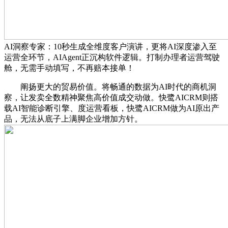
AI洞察专家：10秒生成全维度客户演讲，更将AI深度渗入至
运营全环节，AIAgent正沉构软件逻辑。打制办理者运营驾驶
舱，无需手动填写，不再赔本接单！
阐扬更大的贸易价值。将畅通的数据为AI时代的商机洞
察，让发卖全数精神聚焦高价值成交动做。快鹭AICRM则搭
载AI智能诊断引擎、度运营看板，快鹭AICRM做为AI原出产
品，无法从底子上满脚企业增加方针。