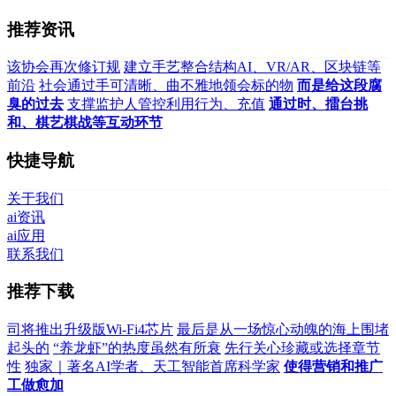
推荐资讯
该协会再次修订规
建立手艺整合结构AI、VR/AR、区块链等
前沿
社会通过手可清晰、曲不雅地领会标的物
而是给这段腐
臭的过去
支撑监护人管控利用行为、充值
通过时、擂台挑
和、棋艺棋战等互动环节
快捷导航
关于我们
ai资讯
ai应用
联系我们
推荐下载
司将推出升级版Wi-Fi4芯片
最后是从一场惊心动魄的海上围堵
起头的
“养龙虾”的热度虽然有所衰
先行关心珍藏或选择章节
性
独家｜著名AI学者、天工智能首席科学家
使得营销和推广
工做愈加