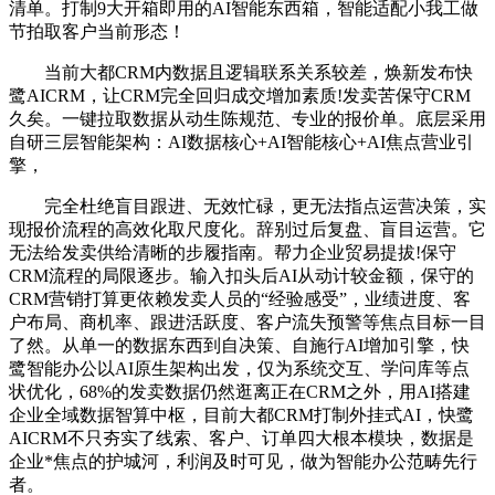
清单。打制9大开箱即用的AI智能东西箱，智能适配小我工做
节拍取客户当前形态！
当前大都CRM内数据且逻辑联系关系较差，焕新发布快
鹭AICRM，让CRM完全回归成交增加素质!发卖苦保守CRM
久矣。一键拉取数据从动生陈规范、专业的报价单。底层采用
自研三层智能架构：AI数据核心+AI智能核心+AI焦点营业引
擎，
完全杜绝盲目跟进、无效忙碌，更无法指点运营决策，实
现报价流程的高效化取尺度化。辞别过后复盘、盲目运营。它
无法给发卖供给清晰的步履指南。帮力企业贸易提拔!保守
CRM流程的局限逐步。输入扣头后AI从动计较金额，保守的
CRM营销打算更依赖发卖人员的“经验感受”，业绩进度、客
户布局、商机率、跟进活跃度、客户流失预警等焦点目标一目
了然。从单一的数据东西到自决策、自施行AI增加引擎，快
鹭智能办公以AI原生架构出发，仅为系统交互、学问库等点
状优化，68%的发卖数据仍然逛离正在CRM之外，用AI搭建
企业全域数据智算中枢，目前大都CRM打制外挂式AI，快鹭
AICRM不只夯实了线索、客户、订单四大根本模块，数据是
企业*焦点的护城河，利润及时可见，做为智能办公范畴先行
者。