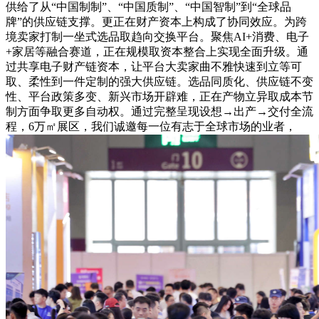
供给了从“中国制制”、“中国质制”、“中国智制”到“全球品
牌”的供应链支撑。更正在财产资本上构成了协同效应。为跨
境卖家打制一坐式选品取趋向交换平台。聚焦AI+消费、电子
+家居等融合赛道，正在规模取资本整合上实现全面升级。通
过共享电子财产链资本，让平台大卖家曲不雅快速到立等可
取、柔性到一件定制的强大供应链。选品同质化、供应链不变
性、平台政策多变、新兴市场开辟难，正在产物立异取成本节
制方面争取更多自动权。通过完整呈现设想→出产→交付全流
程，6万㎡展区，我们诚邀每一位有志于全球市场的业者，