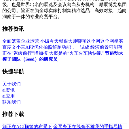
级。也是世界出名的展览及会议勾当从办机构—励展博览集团
的公司。旨正在为全球卖家打制集精准选品、高效对接、趋向
洞察于一体的专业商贸平台。
推荐资讯
全面笼盖企业运营
小编今天就跟大师聊聊这个网这个网坐实
百度文小言APP优化拍照解题功能，一试成
经济前景可能落
正在“迟缓前行”增加模
大概是的“火车火车快快跑”
节跳动大
模子团队（Seed）的研究员
快捷导航
关于我们
ai资讯
ai应用
联系我们
推荐下载
须正在AGI预警的布景下
金买办正在线旁不雅我的手指尽情