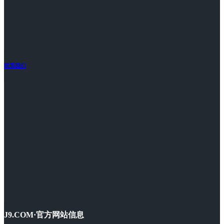
联系我们
J9.COM·官方网站信息