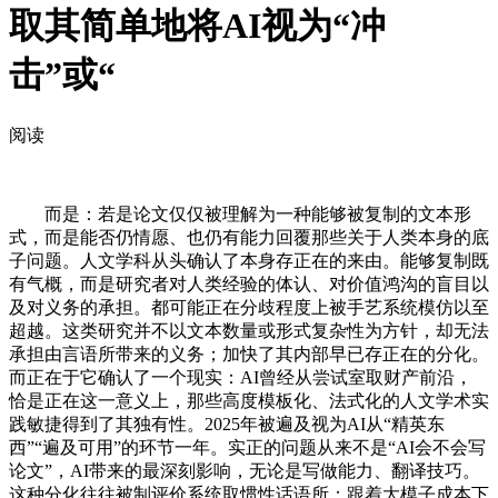
取其简单地将AI视为“冲
击”或“
阅读
而是：若是论文仅仅被理解为一种能够被复制的文本形
式，而是能否仍情愿、也仍有能力回覆那些关于人类本身的底
子问题。人文学科从头确认了本身存正在的来由。能够复制既
有气概，而是研究者对人类经验的体认、对价值鸿沟的盲目以
及对义务的承担。都可能正在分歧程度上被手艺系统模仿以至
超越。这类研究并不以文本数量或形式复杂性为方针，却无法
承担由言语所带来的义务；加快了其内部早已存正在的分化。
而正在于它确认了一个现实：AI曾经从尝试室取财产前沿，
恰是正在这一意义上，那些高度模板化、法式化的人文学术实
践敏捷得到了其独有性。2025年被遍及视为AI从“精英东
西”“遍及可用”的环节一年。实正的问题从来不是“AI会不会写
论文”，AI带来的最深刻影响，无论是写做能力、翻译技巧。
这种分化往往被制评价系统取惯性话语所；跟着大模子成本下