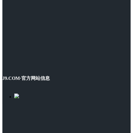
J9.COM·官方网站信息