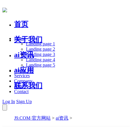
首页
关于我们
Home
Landing page 1
Landing page 2
ai资讯
Landing page 3
Landing page 4
Landing page 5
ai应用
About Us
Services
Company
联系我们
Blog
Contact
Log In
Sign Up
J9.COM·官方网站
>
ai资讯
>