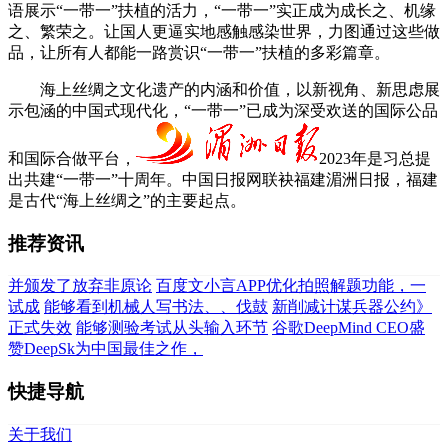
语展示“一带一”扶植的活力，“一带一”实正成为成长之、机缘
之、繁荣之。让国人更逼实地感触感染世界，力图通过这些做
品，让所有人都能一路赏识“一带一”扶植的多彩篇章。
海上丝绸之文化遗产的内涵和价值，以新视角、新思虑展
示包涵的中国式现代化，“一带一”已成为深受欢送的国际公品
和国际合做平台，
2023年是习总提
出共建“一带一”十周年。中国日报网联袂福建湄洲日报，福建
是古代“海上丝绸之”的主要起点。
推荐资讯
并颁发了放弃非原论
百度文小言APP优化拍照解题功能，一
试成
能够看到机械人写书法、、伐鼓
新削减计谋兵器公约》
正式失效
能够测验考试从头输入环节
谷歌DeepMind CEO盛
赞DeepSk为中国最佳之作，
快捷导航
关于我们