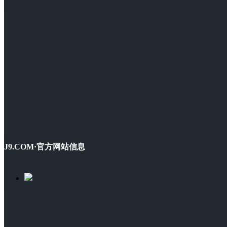
J9.COM·官方网站信息