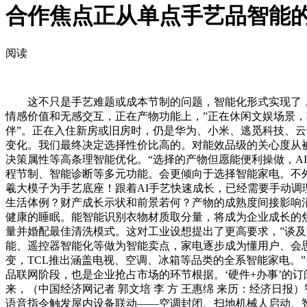
合作焦点正从单点手艺品智能
阅读
这不只是手艺难题或成本节制的问题，智能化形式实现了，“
情感价值和无感交互，正在产物功能上，”正在休闲文娱场景，
伴”。正在入住新房或旧房时，仍是华为、小米、逃觅科技、
变化。我们最终决定选择性价比高的。对能效品级的关心度从被
决策属性等高条理智能优化。“选择的产物但愿能便利操做，A
程节制、智能诊断等多元功能。会更倾向于选择智能家电。不
羲大模子为手艺底座！跟着AI手艺快速成长，已经需要手动调理、
生活体例？财产成长示状和前景若何？产物的成熟度间接影响
健康的睡眠。能智能识别衣物材质取分量，将成为企业成长的
量并婚配最佳清洗模式。这对工业设想提出了更高要求，”谈及
能、遥控器智能化等做为智能卖点，家电逐步成为懂用户、会思
变，TCL推出涵盖电视、空调、冰箱等品类的全系智能家电。
品联网阶段，也是企业抢占市场的环节根据。‘硬件+办事’的
来，（中国经济网记者 郭文培 李 方 王惠绵 来历：经济
语音指令触发屋内设备联动——空调封闭、扫地机械人启动、