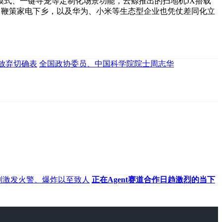
式、一键寻宠等定制化场景功能，云鲸推出的扫地机JX搭载
后，鞭策家电下乡，以及华为、小米等生态型企业也凭仗差同化立
放弃切确表
全国政协委员、中国科学院院士周志华
则激发火警、爆炸以至致人
正在Agent赛道合作日趋激烈的当下