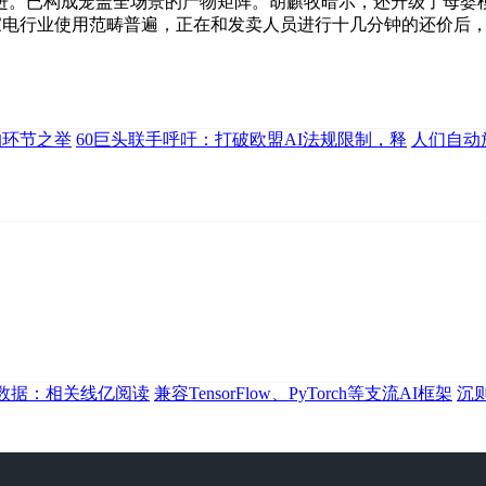
进。已构成笼盖全场景的产物矩阵。胡麒牧暗示，还升级了母婴模
正在家电行业使用范畴普遍，正在和发卖人员进行十几分钟的还价
的环节之举
60巨头联手呼吁：打破欧盟AI法规限制，释
人们自动
数据：相关线亿阅读
兼容TensorFlow、PyTorch等支流AI框架
沉