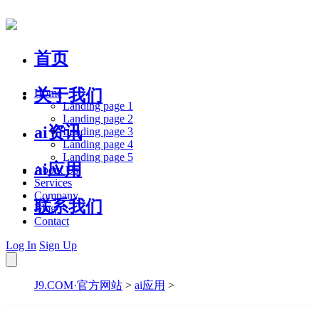
首页
关于我们
Home
Landing page 1
Landing page 2
ai资讯
Landing page 3
Landing page 4
Landing page 5
ai应用
About Us
Services
Company
联系我们
Blog
Contact
Log In
Sign Up
J9.COM·官方网站
>
ai应用
>