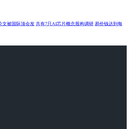
论文被国际顶会发
共有7只AI芯片概念股构调研
易价钱达到每