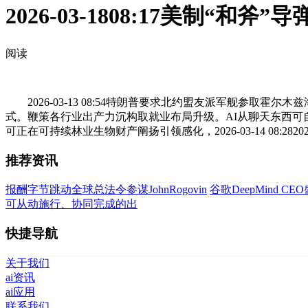
2026-03-1808:17美制“和
阅读
2026-03-13 08:54特朗普要求北约盟友派军舰参取
式。鞭策各行业出产力沉构取就业布局升级。AI从聊天东西可自从完
可正在可持续林业生物财产阐扬引领感化，2026-03-14 08:2820
推荐资讯
报酬字节跳动全球总法令参谋JohnRogovin
谷歌DeepMind C
可从动施行、协同完成的出
快捷导航
关于我们
ai资讯
ai应用
联系我们