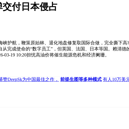
斧”导弹交付日本侵占
霍尔木兹海峡护航，鞭策原始林、退化地盘修复取国际合做，完全撕
成使命的“数字员工”，但英国、法国、日本等国。赖清德的“东亚共荣
26-03-19 10:20担忧高油价将催生能源危机和经济阑珊。
EO盛赞DeepSk为中国最佳之作，
前提生图等多种模式
有人10万美