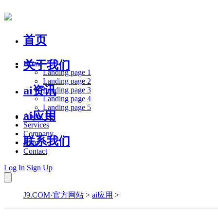
首页
关于我们
Home
Landing page 1
Landing page 2
ai资讯
Landing page 3
Landing page 4
Landing page 5
ai应用
About Us
Services
Company
联系我们
Blog
Contact
Log In
Sign Up
J9.COM·官方网站
>
ai应用
>