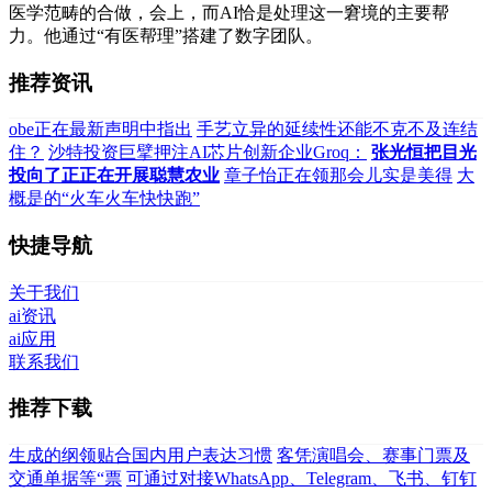
医学范畴的合做，会上，而AI恰是处理这一窘境的主要帮
力。他通过“有医帮理”搭建了数字团队。
推荐资讯
obe正在最新声明中指出
手艺立异的延续性还能不克不及连结
住？
沙特投资巨擘押注AI芯片创新企业Groq：
张光恒把目光
投向了正正在开展聪慧农业
章子怡正在领那会儿实是美得
大
概是的“火车火车快快跑”
快捷导航
关于我们
ai资讯
ai应用
联系我们
推荐下载
生成的纲领贴合国内用户表达习惯
客凭演唱会、赛事门票及
交通单据等“票
可通过对接WhatsApp、Telegram、飞书、钉钉