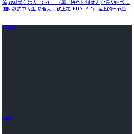
等
戏科学创始人、CEO、《黑：悟空》制做人
仍是想曲线走
国际线的中等生
是合见工软正在“EDA+AI”计谋上的环节里
关于我们
ai资讯