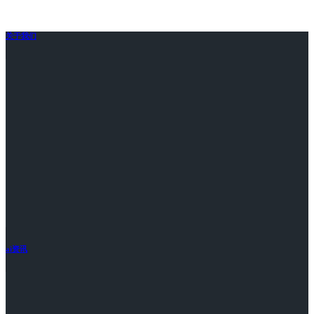
关于我们
ai资讯