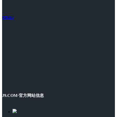
联系我们
J9.COM·官方网站信息