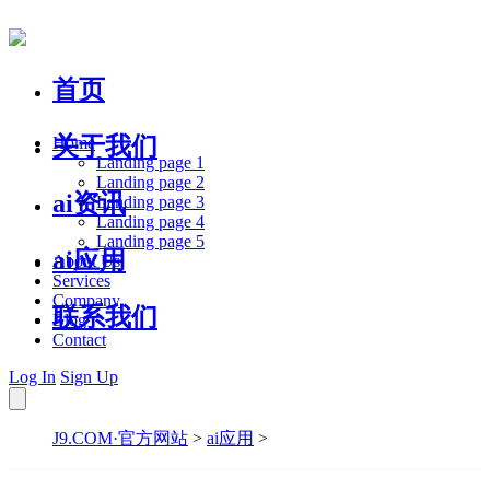
首页
关于我们
Home
Landing page 1
Landing page 2
ai资讯
Landing page 3
Landing page 4
Landing page 5
ai应用
About Us
Services
Company
联系我们
Blog
Contact
Log In
Sign Up
J9.COM·官方网站
>
ai应用
>